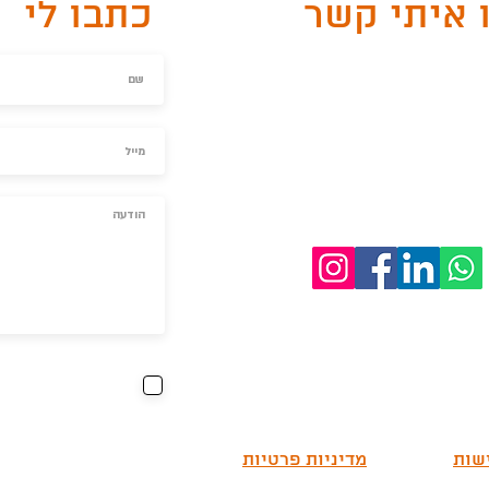
 איתי קשר
כתבו לי
טלפון:052-326-3702
irisshiri@gmai :מייל
אני מאשר\ת כי קר
האתר ואני מסכימ\ה
קשר.
לצפייה במדי
שות
מדיניות פרטיות